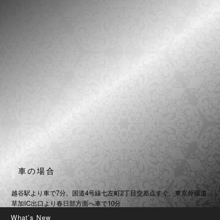
車の場合
越谷駅より車で7分。国道4号線七左町2丁目交差点すぐ。東京外環道
草加IC出口より春日部方面へ車で10分
What's New