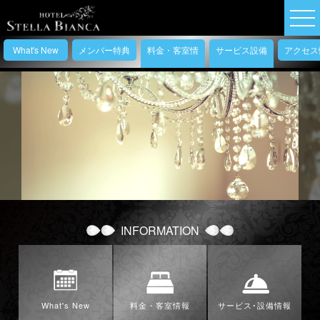
What's New
メンバー特典
料金・客室情
サービス設備
アクセス
報
情報
INFORMATION
What's New
料金・客室情報
サービス･設備情報