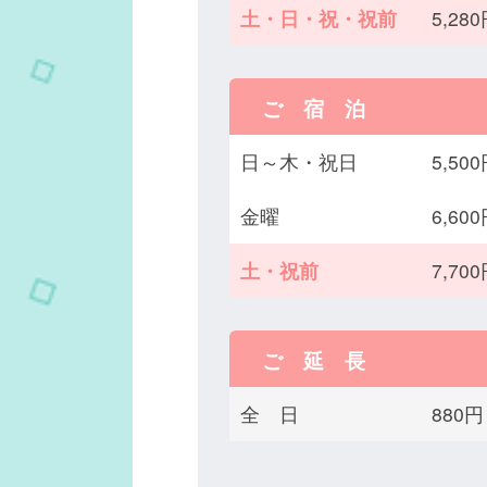
土・日・祝・祝前
5,2
ご 宿 泊
日～木・祝日
5,5
金曜
6,6
土・祝前
7,7
ご 延 長
全 日
880