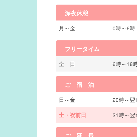
深夜休憩
月～金
0時～6時
フリータイム
全 日
6時～18
ご 宿 泊
日～金
20時～翌
土・祝前日
21時～翌
ご 延 長