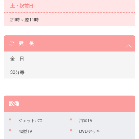
土・祝前日
21時～翌11時
ご 延 長
全 日
30分毎
設備
ジェットバス
浴室TV
42型TV
DVDデッキ