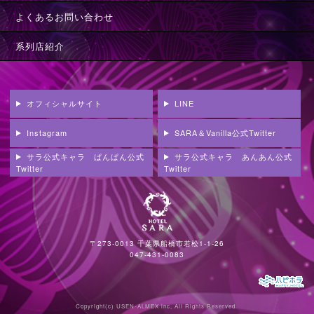
よくあるお問い合わせ
系列店紹介
オフィシャルサイト
LINE
Instagram
SARA＆Vanilla公式Twitter
サラ公式キャラ ぱんぱん公式
サラ公式キャラ あんあん公式
Twitter
Twitter
〒273-0013 千葉県船橋市若松1-1-26
047-431-0083
Copyright(c)
USEN-ALMEX inc,
All Rights Reserved.