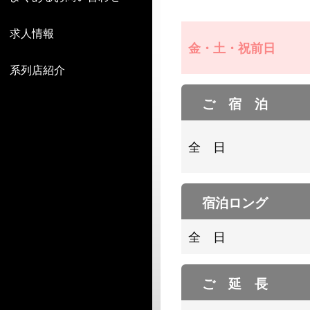
求人情報
金・土・祝前日
系列店紹介
ご 宿 泊
全 日
宿泊ロング
全 日
ご 延 長