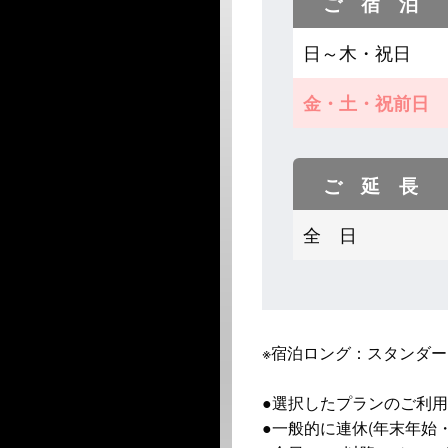
ご 宿 泊
日～木・祝日
金・土・祝前日
ご 延 長
全 日
※宿泊ロング：スタンダー
●選択したプランのご利
●一般的に連休(年末年始