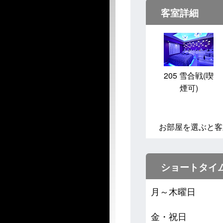
客室詳細
205 雪合戦(喫
煙可)
お部屋を選ぶと客
ショートタイ
月～木曜日
金・祝日