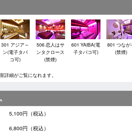
301 アジア～
506 恋人はサ
601 YAIBA(電
801 つなが
ン(電子タバ
ンタクロース
子タバコ可)
(禁煙)
コ可)
(禁煙)
室詳細がご覧になれます。
ム
5,100円（税込）
6,800円（税込）