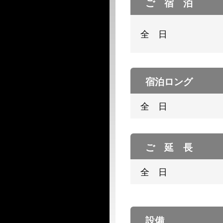
ご 宿 泊
全 日
宿泊ロング
全 日
ご 延 長
全 日
設備