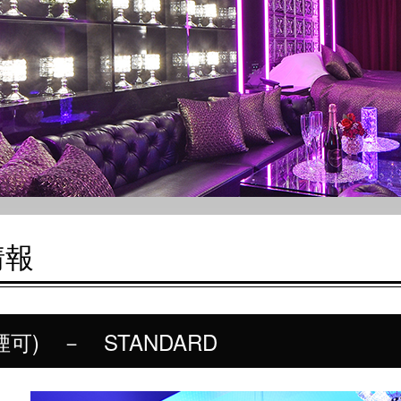
情報
煙可) － STANDARD