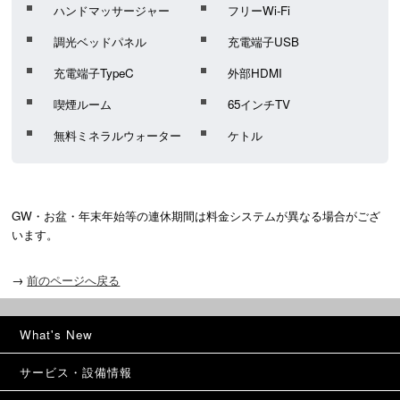
ハンドマッサージャー
フリーWi-Fi
調光ベッドパネル
充電端子USB
充電端子TypeC
外部HDMI
喫煙ルーム
65インチTV
無料ミネラルウォーター
ケトル
GW・お盆・年末年始等の連休期間は料金システムが異なる場合がござ
います。
→
前のページへ戻る
What's New
サービス・設備情報