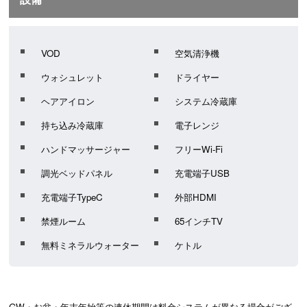
VOD
空気清浄機
ウォシュレット
ドライヤー
ヘアアイロン
システム冷蔵庫
持ち込み冷蔵庫
電子レンジ
ハンドマッサージャー
フリーWi-Fi
調光ベッドパネル
充電端子USB
充電端子TypeC
外部HDMI
禁煙ルーム
65インチTV
無料ミネラルウォーター
ケトル
GW・お盆・年末年始等の連休期間は料金システムが異なる場合がござ