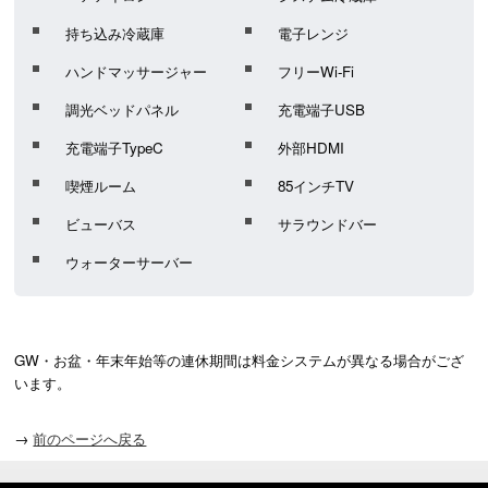
持ち込み冷蔵庫
電子レンジ
ハンドマッサージャー
フリーWi-Fi
調光ベッドパネル
充電端子USB
充電端子TypeC
外部HDMI
喫煙ルーム
85インチTV
ビューバス
サラウンドバー
ウォーターサーバー
GW・お盆・年末年始等の連休期間は料金システムが異なる場合がござ
います。
→
前のページへ戻る