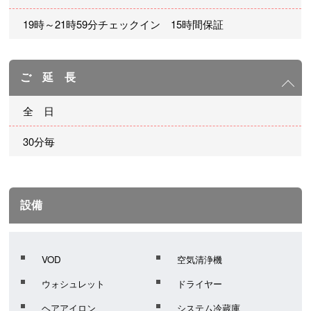
19時～21時59分チェックイン 15時間保証
ご 延 長
全 日
30分毎
設備
VOD
空気清浄機
ウォシュレット
ドライヤー
ヘアアイロン
システム冷蔵庫