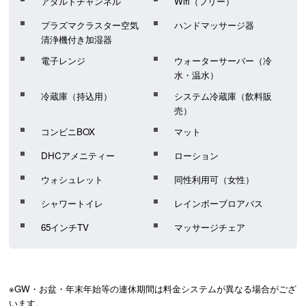
アダルトチャンネル
Wifi（フリー）
プラズマクラスター空気
ハンドマッサージ器
清浄機付き加湿器
電子レンジ
ウォーターサーバー（冷
水・温水）
冷蔵庫（持込用）
システム冷蔵庫（飲料販
売）
コンビニBOX
マット
DHCアメニティー
ローション
ウォシュレット
同性利用可（女性）
シャワートイレ
レインボーブロアバス
65インチTV
マッサージチェア
※GW・お盆・年末年始等の連休期間は料金システムが異なる場合がござ
います。