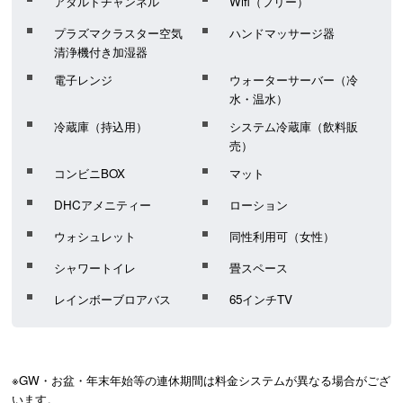
アダルトチャンネル
Wifi（フリー）
プラズマクラスター空気
ハンドマッサージ器
清浄機付き加湿器
電子レンジ
ウォーターサーバー（冷
水・温水）
冷蔵庫（持込用）
システム冷蔵庫（飲料販
売）
コンビニBOX
マット
DHCアメニティー
ローション
ウォシュレット
同性利用可（女性）
シャワートイレ
畳スペース
レインボーブロアバス
65インチTV
※GW・お盆・年末年始等の連休期間は料金システムが異なる場合がござ
います。