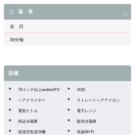
ご 延 長
全 日
30分毎
設備
75インチ以上androidTV
VOD
ヘアドライヤー
ストレートヘアアイロン
電気ケトル
電子レンジ
持込冷蔵庫
販売冷蔵庫
加湿空気清浄機
高速Wi-Fi