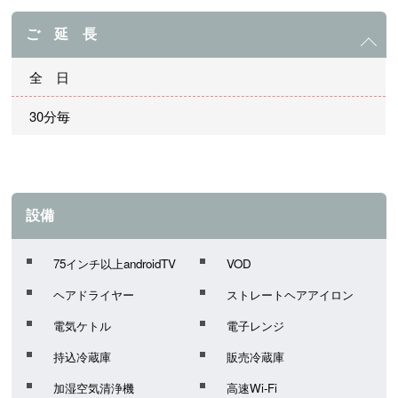
ご 延 長
全 日
30分毎
設備
75インチ以上androidTV
VOD
ヘアドライヤー
ストレートヘアアイロン
電気ケトル
電子レンジ
持込冷蔵庫
販売冷蔵庫
加湿空気清浄機
高速Wi-Fi