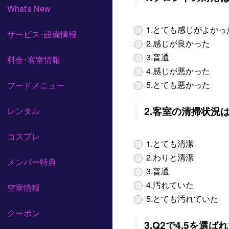
What's New
1.とても感じがよかっ
サービス･設備情報
2.感じが良かった
3.普通
料金･客室情報
4.感じが悪かった
5.とても悪かった
フードメニュー
2.客室の清掃状況
レンタル
コスプレ
1.とても清潔
2.わりと清潔
メンバー特典
3.普通
4.汚れていた
空室情報
5.とても汚れていた
クーポン
3.Q2で4.5を