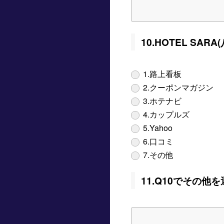
10.HOTEL S
1.路上看板
2.クーポンマガジン
3.ホテナビ
4.カップルズ
5.Yahoo
6.口コミ
7.その他
11.Q10でその