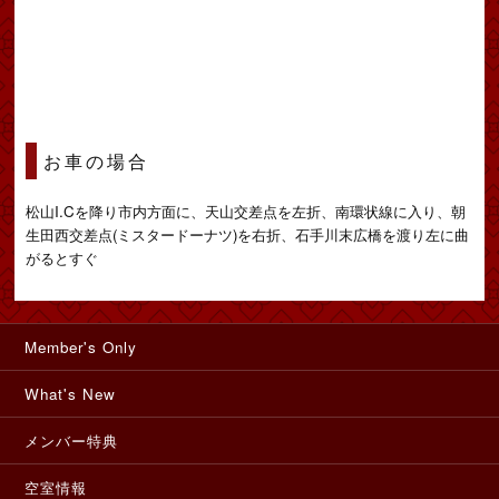
お車の場合
松山I.Cを降り市内方面に、天山交差点を左折、南環状線に入り、朝
生田西交差点(ミスタードーナツ)を右折、石手川末広橋を渡り左に曲
がるとすぐ
Member's Only
What's New
メンバー特典
空室情報