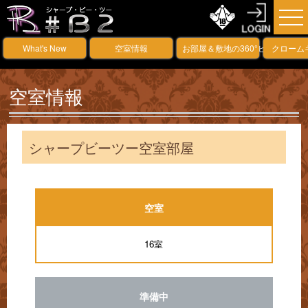
What's New
空室情報
お部屋＆敷地の360°ビュー
クローム
空室情報
シャープビーツー空室部屋
空室
16室
準備中