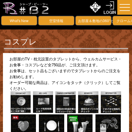
What's New
空室情報
お部屋＆敷地の360°ビュー
クローム
コスプレ
お部屋のTV・枕元設置のタブレットから、ウェルカムサービス・
お食事・コスプレなど全750品が、ご注文頂けます。
お食事は、セット品もございますのでタブレットからのご注文を
お勧めします。
オーダー可能な商品は、アイコンをタッチ（クリック）してご覧
ください。