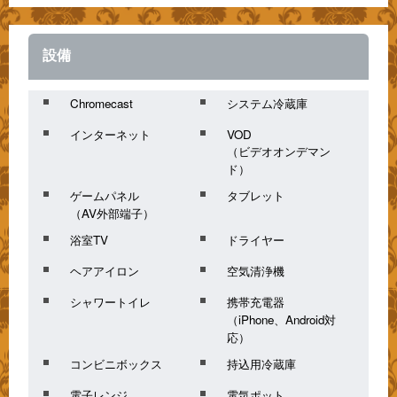
設備
Chromecast
システム冷蔵庫
インターネット
VOD
（ビデオオンデマン
ド）
ゲームパネル
タブレット
（AV外部端子）
浴室TV
ドライヤー
ヘアアイロン
空気清浄機
シャワートイレ
携帯充電器
（iPhone、Android対
応）
コンビニボックス
持込用冷蔵庫
電子レンジ
電気ポット