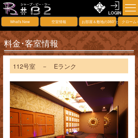
What's New
空室情報
お部屋＆敷地の360°ビュー
クローム
料金･客室情報
112号室 － Eランク