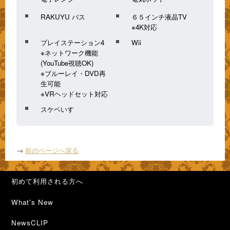
RAKUYU バス
６５インチ液晶TV
※4K対応
プレイステーション4
Wii
※ネットワーク機能
(YouTube視聴OK)
※ブルーレイ・DVD再
生可能
※VRヘッドセット対応
スケベいす
→
前のページへ戻る
初めて利用される方へ
What's New
NewsCLIP