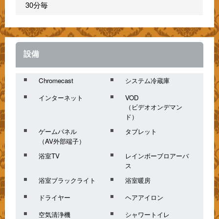
30分毎
設備
Chromecast
システム冷蔵庫
インターネット
VOD
（ビデオオンデマン
ド）
ゲームパネル
タブレット
（AV外部端子）
浴室TV
レインボーブロアーバ
ス
浴室ブラックライト
浴室暖房
ドライヤー
ヘアアイロン
空気清浄機
シャワートイレ