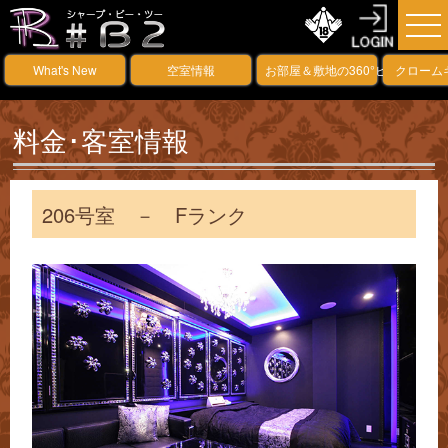
What's New
空室情報
お部屋＆敷地の360°ビュー
クローム
料金･客室情報
206号室 － Fランク