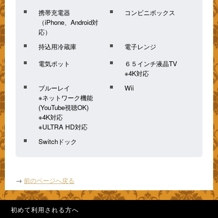
携帯充電器
コンビニボックス
（iPhone、Android対
応）
持込用冷蔵庫
電子レンジ
電気ポット
６５インチ液晶TV
※4K対応
ブルーレイ
Wii
※ネットワーク機能
(YouTube視聴OK)
※4K対応
※ULTRA HD対応
Switchドック
→
前のページへ戻る
初めて利用される方へ