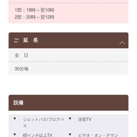
1部：18時～翌10時
2部：20時～翌12時
ご 延 長
全 日
30分毎
設備
ジェットバス/ブロアバ
浴室TV
ス
65インチ以上TV
ビデオ・オン・デマン