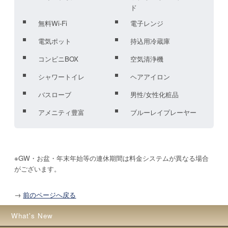
ド
無料Wi-Fi
電子レンジ
電気ポット
持込用冷蔵庫
コンビニBOX
空気清浄機
シャワートイレ
ヘアアイロン
バスローブ
男性/女性化粧品
アメニティ豊富
ブルーレイプレーヤー
※GW・お盆・年末年始等の連休期間は料金システムが異なる場合
→
前のページへ戻る
What's New