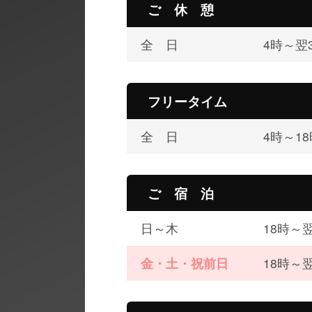
ご 休 憩
全 日
4時～翌
フリータイム
全 日
4時～18
ご 宿 泊
日～木
18時～翌
金・土・祝前日
18時～翌