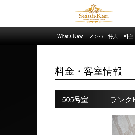
What's New
メンバー特典
料金
料金・客室情報
505号室 － ランク