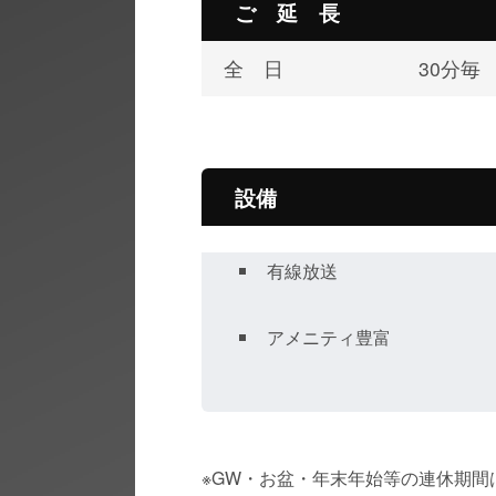
ご 延 長
全 日
30分毎
設備
有線放送
アメニティ豊富
※GW・お盆・年末年始等の連休期