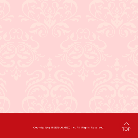
Copyright(c)
USEN-ALMEX inc,
All Rights Reserved.