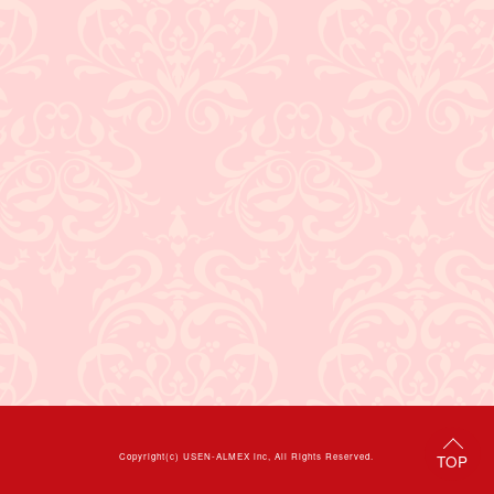
Copyright(c)
USEN-ALMEX inc,
All Rights Reserved.