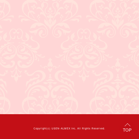
Copyright(c)
USEN-ALMEX inc,
All Rights Reserved.