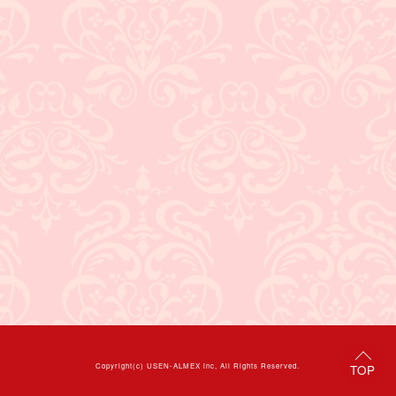
Copyright(c)
USEN-ALMEX inc,
All Rights Reserved.