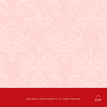
Copyright(c)
USEN-ALMEX inc,
All Rights Reserved.