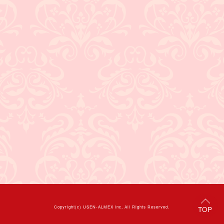
Copyright(c)
USEN-ALMEX inc,
All Rights Reserved.