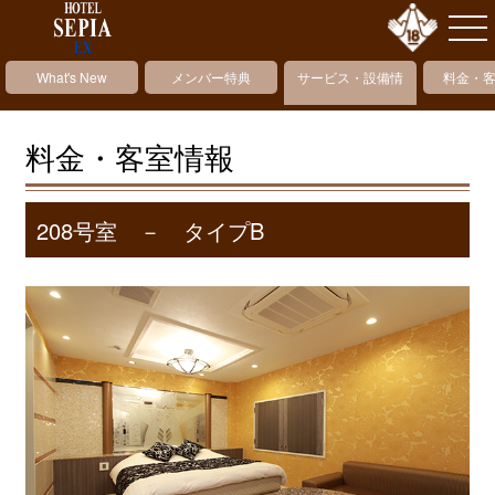
What's New
メンバー特典
サービス・設備情
料金・
報
料金・客室情報
208号室 － タイプB