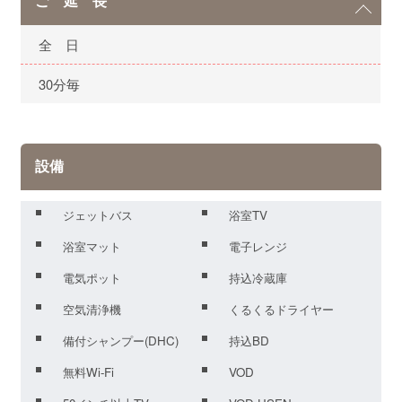
ご 延 長
全 日
30分毎
設備
ジェットバス
浴室TV
浴室マット
電子レンジ
電気ポット
持込冷蔵庫
空気清浄機
くるくるドライヤー
備付シャンプー(DHC)
持込BD
無料Wi-Fi
VOD