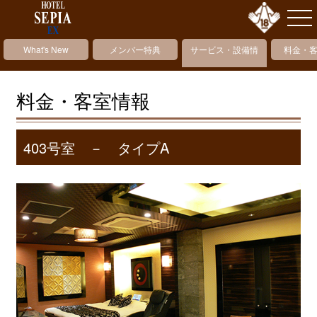
What's New
メンバー特典
サービス・設備情
料金・
報
料金・客室情報
403号室 － タイプA