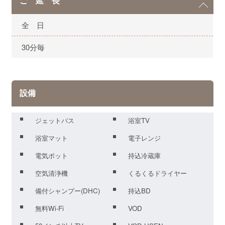
ご 延 長
全 日
30分毎
設備
ジェットバス
浴室TV
浴室マット
電子レンジ
電気ポット
持込冷蔵庫
空気清浄機
くるくるドライヤー
備付シャンプー(DHC)
持込BD
無料Wi-Fi
VOD