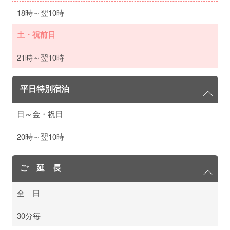
18時～翌10時
土・祝前日
21時～翌10時
平日特別宿泊
日～金・祝日
20時～翌10時
ご 延 長
全 日
30分毎