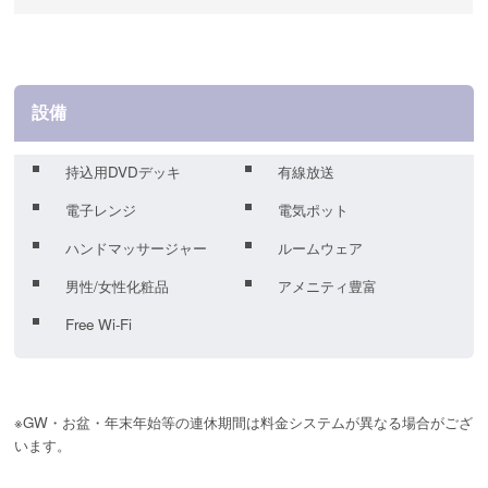
設備
持込用DVDデッキ
有線放送
電子レンジ
電気ポット
ハンドマッサージャー
ルームウェア
男性/女性化粧品
アメニティ豊富
Free Wi-Fi
※GW・お盆・年末年始等の連休期間は料金システムが異なる場合がござ
います。