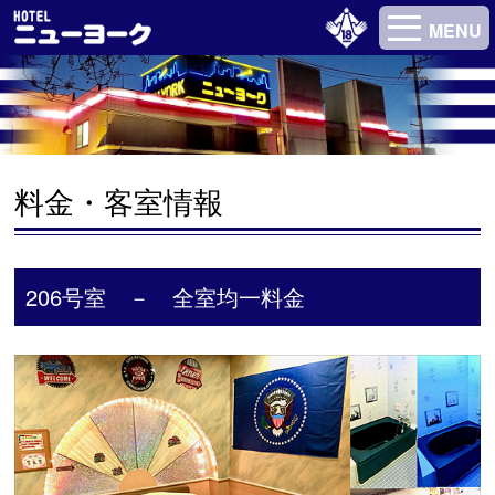
MENU
料金・客室情報
206号室 － 全室均一料金