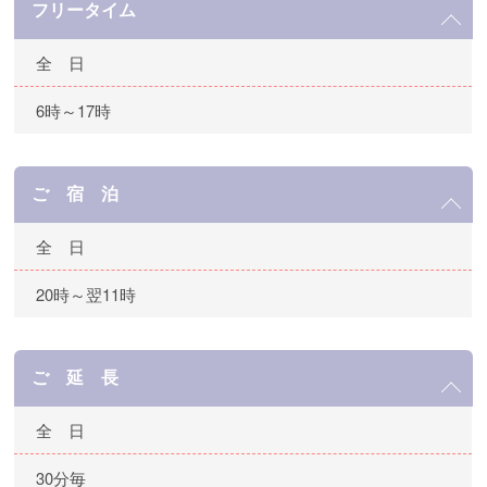
フリータイム
全 日
6時～17時
ご 宿 泊
全 日
20時～翌11時
ご 延 長
全 日
30分毎