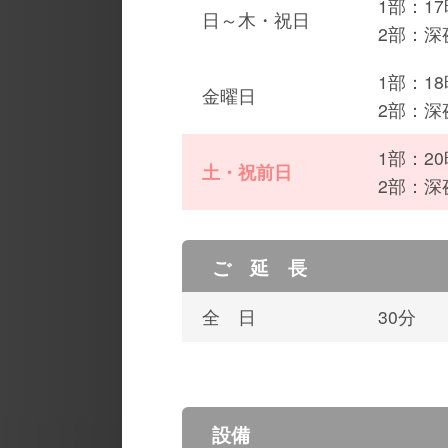
1部：1
日～木・祝日
2部：深
1部：1
金曜日
2部：深
1部：2
土・祝前日
2部：深
ご 延 長
全 日
30分
設備