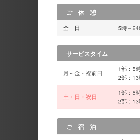
ご 休 憩
全 日
5時～2
サービスタイム
1部：5
月～金・祝前日
2部：13
1部：5
土・日・祝日
2部：13
ご 宿 泊