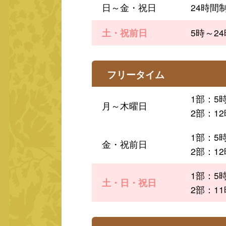
日～金・祝日
24時間
土・祝前日
5時～2
フリータイム
1部：5
月～木曜日
2部：12
1部：5
金・祝前日
2部：12
1部：5
土・日・祝日
2部：11