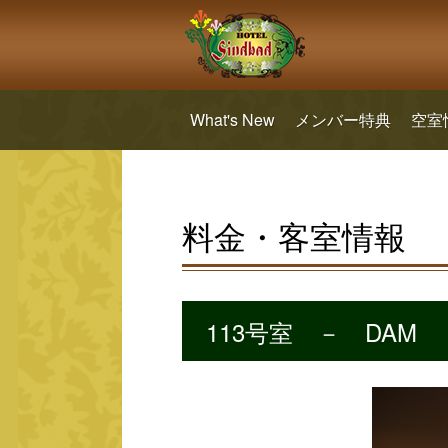
What's New
メンバー特典
空室
料金・客室情報
113号室 － DAM