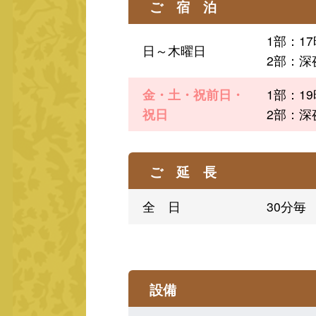
ご 宿 泊
1部：1
日～木曜日
2部：深
金・土・祝前日・
1部：1
祝日
2部：深
ご 延 長
全 日
30分毎
設備