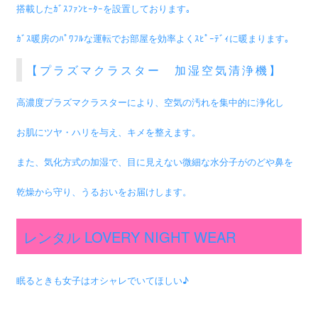
搭載したｶﾞｽﾌｧﾝﾋｰﾀｰを設置しております｡
ｶﾞｽ暖房のﾊﾟﾜﾌﾙな運転でお部屋を効率よくｽﾋﾟｰﾃﾞｨに暖まります｡
【プラズマクラスター 加湿空気清浄機】
高濃度プラズマクラスターにより、空気の汚れを集中的に浄化し
お肌にツヤ・ハリを与え、キメを整えます。
また、気化方式の加湿で、目に見えない微細な水分子がのどや鼻を
乾燥から守り、うるおいをお届けします。
レンタル LOVERY NIGHT WEAR
眠るときも女子はオシャレでいてほしい♪