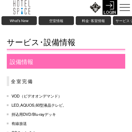
What's New
空室情報
料金･客室情報
サービス
サービス･設備情報
設備情報
全室完備
VOD（ビデオオンデマンド）
LED,AQUOS,60型液晶テレビ,
持込用DVD/Blu-rayデッキ
有線放送