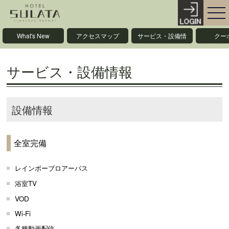
What's New
アクセスマップ
サービス・設備情
クー
報
サービス・設備情報
設備情報
全室完備
レインボーブロアーバス
浴室TV
VOD
Wi-Fi
各種動画配信