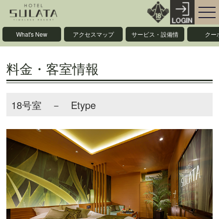
What's New
アクセスマップ
サービス・設備情
クー
報
料金・客室情報
18号室 － Etype