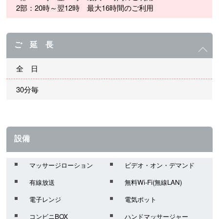
2部：20時～翌12時 最大16時間のご利用
ご 延 長
全 日
30分毎
設備
マッサージローション
ビデオ・オン・デマンド
有線放送
無料Wi-Fi(無線LAN)
電子レンジ
電気ポット
コンビニBOX
ハンドマッサージャー