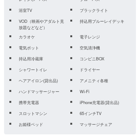
浴室TV
ブラックライト
VOD（映画やアダルト見
持込用ブルーレイデッキ
放題などなど）
カラオケ
電子レンジ
電気ポット
空気清浄機
持込用冷蔵庫
コンビニBOX
シャワートイレ
ドライヤー
ヘアアイロン(貸出品)
アメニティ各種
ハンドマッサージャー
Wi-Fi
携帯充電器
iPhone充電器(貸出品)
スロットマシン
65インチTV
お姫様ベッド
マッサージチェア