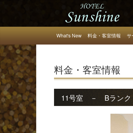
What's New
料金・客室情報
サ
料金・客室情報
11号室 － Bランク