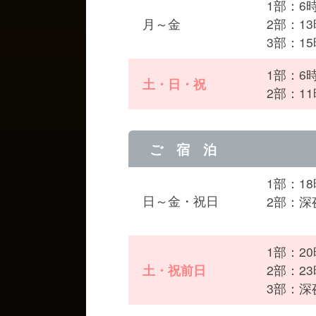
1部：6
月～金
2部：13
3部：15
1部：6
土・日・祝
2部：1
ご 宿 泊
1部：1
日～金・祝日
2部：深
1部：2
土・祝前日
2部：2
3部：深