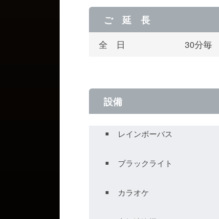
ご 延 長
全 日
30分毎
設備
レインボーバス
ブラックライト
カラオケ