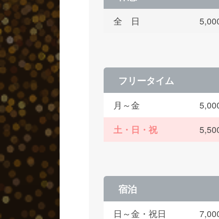
全 日
5,
フリータイム
月～金
5,
土・日・祝
5,
宿泊
日～金・祝日
7,