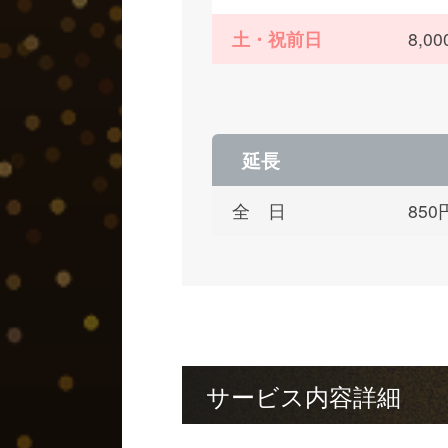
土・祝前日
8,
延長
全 日
85
サービス内容詳細