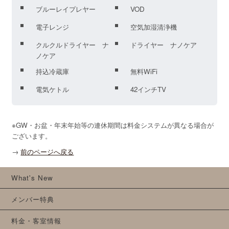
ブルーレイプレヤー
VOD
電子レンジ
空気加湿清浄機
クルクルドライヤー ナ
ドライヤー ナノケア
ノケア
持込冷蔵庫
無料WiFi
電気ケトル
42インチTV
※GW・お盆・年末年始等の連休期間は料金システムが異なる場合が
ございます。
→
前のページへ戻る
What's New
メンバー特典
料金・客室情報