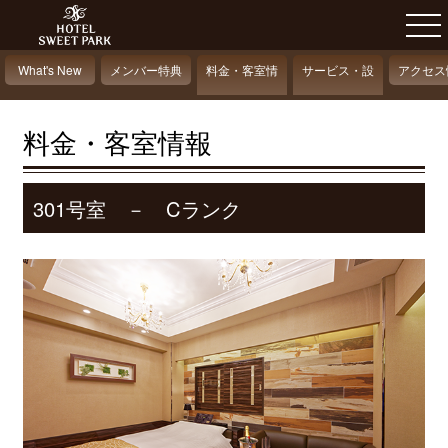
What's New
メンバー特典
料金・客室情
サービス・設
アクセス
報
備情報
料金・客室情報
301号室 － Cランク