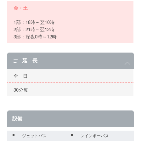
金・土
1部：18時～翌10時
2部：21時～翌12時
3部：深夜0時～12時
ご 延 長
全 日
30分毎
設備
ジェットバス
レインボーバス