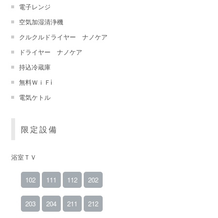
電子レンジ
空気加湿清浄機
クルクルドライヤー ナノケア
ドライヤー ナノケア
持込冷蔵庫
無料ＷｉＦi
電気ケトル
限定設備
浴室ＴＶ
102
111
112
202
203
204
211
212