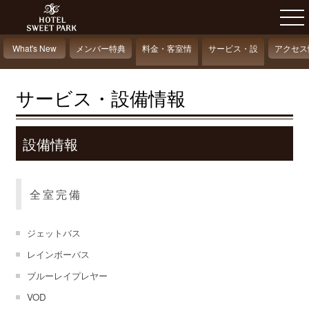
What's New
メンバー特典
料金・客室情
サービス・設
アクセス
報
備情報
サービス・設備情報
設備情報
全室完備
ジェットバス
レインボーバス
ブルーレイプレヤー
VOD