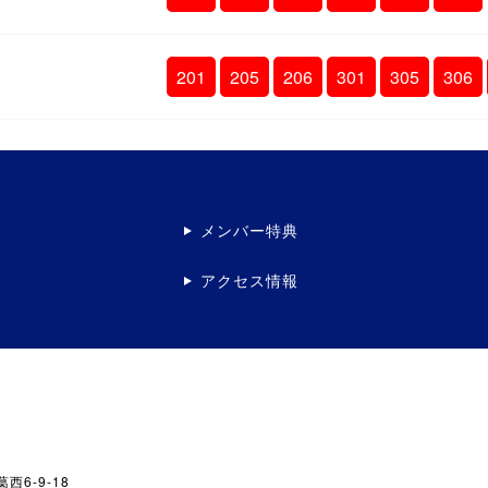
201
205
206
301
305
306
メンバー特典
アクセス情報
西6-9-18