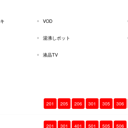
ッキ
VOD
湯沸しポット
液晶TV
201
205
206
301
305
306
201
301
401
501
505
506