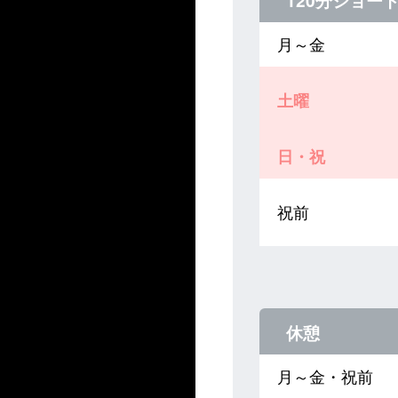
120分ショー
月～金
土曜
日・祝
祝前
休憩
月～金・祝前