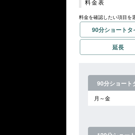
料金表
料金を確認したい項目を
90分ショートタ
延長
90分ショート
月～金