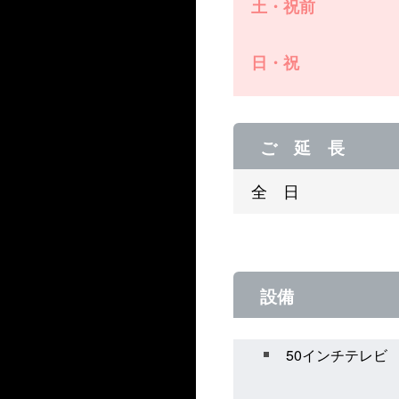
土・祝前
日・祝
ご 延 長
全 日
設備
50インチテレビ