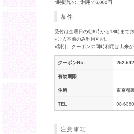
4時間迄のご利用で6,000円
条件
受付は金曜日の朝6時から18時まで(
※ご入室前のみ利用可能。

※割引、クーポンの同時利用は出来
クーポンNo.
252-54
有効期限
住所
東京都新
TEL
03-6380
注意事項