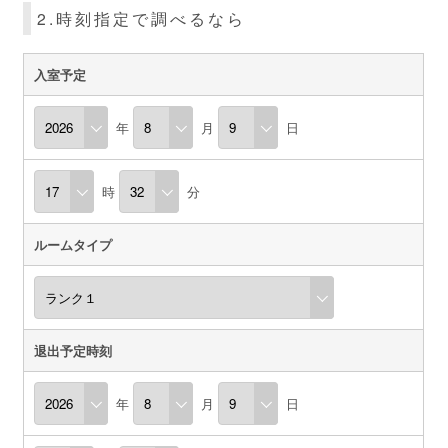
2.時刻指定で調べるなら
入室予定
年
月
日
時
分
ルームタイプ
退出予定時刻
年
月
日