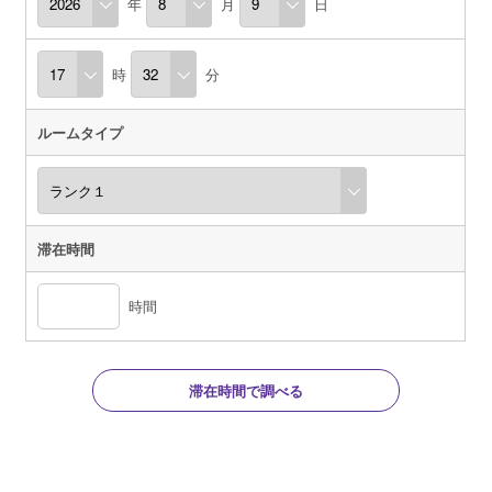
年
月
日
時
分
ルームタイプ
滞在時間
時間
滞在時間で調べる