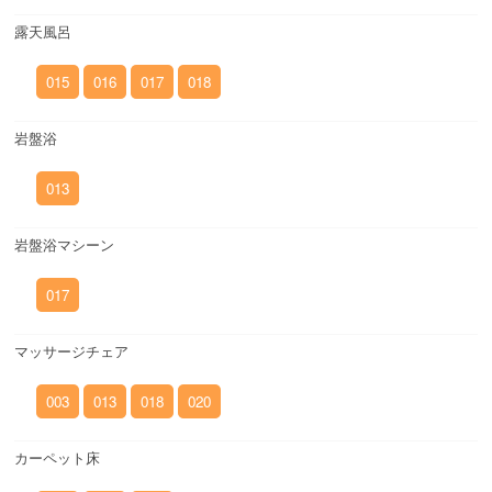
露天風呂
015
016
017
018
岩盤浴
013
岩盤浴マシーン
017
マッサージチェア
003
013
018
020
カーペット床