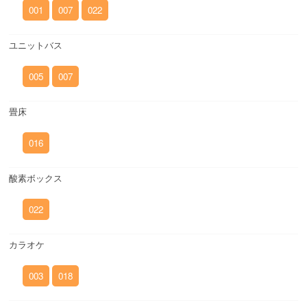
001
007
022
ユニットバス
005
007
畳床
016
酸素ボックス
022
カラオケ
003
018