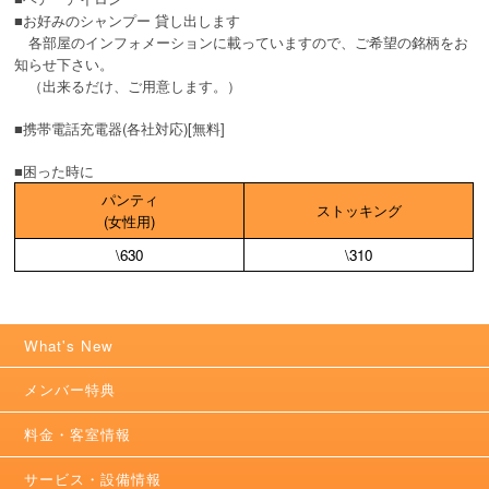
■お好みのシャンプー 貸し出します
各部屋のインフォメーションに載っていますので、ご希望の銘柄をお
知らせ下さい。
（出来るだけ、ご用意します。）
■携帯電話充電器(各社対応)[無料]
■困った時に
パンティ
ストッキング
(女性用)
\630
\310
What's New
メンバー特典
料金・客室情報
サービス・設備情報