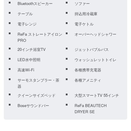
Bluetoothスピーカー
ソファー
テーブル
持込用冷蔵庫
電子レンジ
電子ケトル
ReFa ストレートアイロン
オーバーヘッドシャワー
PRO
20インチ浴室TV
ジェットバブルバス
LED水中照明
ウォッシュレットトイレ
高速Wi-Fi
各種携帯充電器
サーモスタンブラー・茶
各種アメニティ
器
クイーンサイズベッド
大型スマートTV 55インチ
Boseサウンドバー
ReFa BEAUTECH
DRYER SE