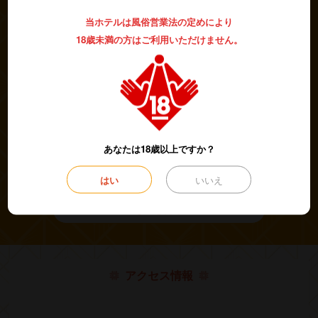
ナノケアドライヤー
貸し出し中
数量限定で
おめでと
当ホテルは風俗営業法の定めにより
ー!!!!!
18歳未満の方はご利用いただけません。
ナノケアの強力なパワーを体感してみてはいかがでしょう？
他イオニティ、くるくる、アイロンも･･･
引き続きプラネタリウムも貸出中・
：*：・(ｏ´д｀ｏ）・：*：・
近隣エリアでは当店だけのサービスになります！
あなたは18歳以上ですか？
是非ともご利用下さい!
話題作レッドクリフもあるよ
はい
いいえ
もっと見る
アクセス情報