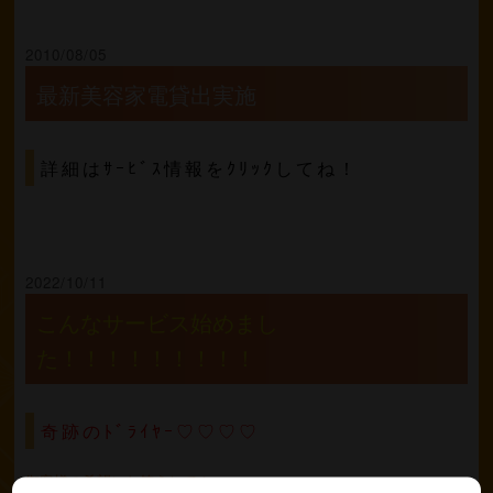
2010/08/05
最新美容家電貸出実施
詳細はｻｰﾋﾞｽ情報をｸﾘｯｸしてね！
2022/10/11
こんなサービス始めまし
た！！！！！！！！！
奇跡のﾄﾞﾗｲﾔｰ♡♡♡♡
御客様の希望にお答えして！