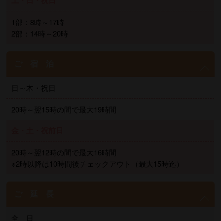
土・日・祝日
1部：8時～17時
2部：14時～20時
ご 宿 泊
日～木・祝日
20時～翌15時の間で最大19時間
金・土・祝前日
20時～翌12時の間で最大16時間
※2時以降は10時間後チェックアウト（最大15時迄）
ご 延 長
全 日