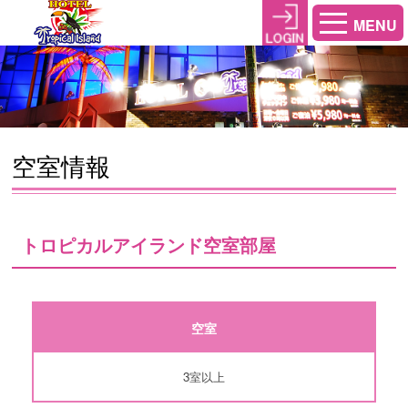
MENU
空室情報
トロピカルアイランド空室部屋
空室
3室以上